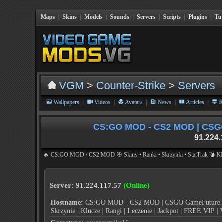
Maps
|
Skins
|
Models
|
Sounds
|
Servers
|
Scripts
|
Plugins
|
Tu
VGM
>
Counter-Strike
>
Servers
|
|
|
|
|
Wallpapers
Videos
Avatars
News
Articles
R
CS:GO MOD - CS2 MOD | CSGO 
91.224.
🔥 CS:GO MOD / CS2 MOD 🎯 Skiny • Ranki • Skrzynki • StatTrak 💣 Kl
Server: 91.224.117.57
(Online)
Hostname:
CS:GO MOD - CS2 MOD | CSGO GameFuture.pl | 
Skrzynie | Klucze | Rangi | Leczenie | Jackpot | FREE VIP |