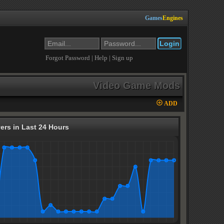
Games
Engines
Forgot Password
|
Help
|
Sign up
Video Game Mods
ADD
ers in Last 24 Hours