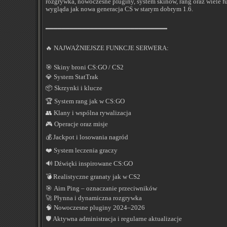
rozgrywka, nowoczesne pluginy, system skinów, rang oraz wiele f
wygląda jak nowa generacja CS w starym dobrym 1.6.
━━━━━━━━━━━━━━━━━━━━━━━━━━━━━━
🔥 NAJWAŻNIEJSZE FUNKCJE SERWERA:
🎯 Skiny broni CS:GO / CS2
💎 System StatTrak
📦 Skrzynki i klucze
🏆 System rang jak w CS:GO
👥 Klany i wspólna rywalizacja
🎮 Operacje oraz misje
💰 Jackpot i losowania nagród
❤️ System leczenia graczy
🔊 Dźwięki inspirowane CS:GO
💣 Realistyczne granaty jak w CS2
🎯 Aim Ping – oznaczanie przeciwników
🚀 Płynna i dynamiczna rozgrywka
🧠 Nowoczesne pluginy 2024–2026
🛡️ Aktywna administracja i regularne aktualizacje