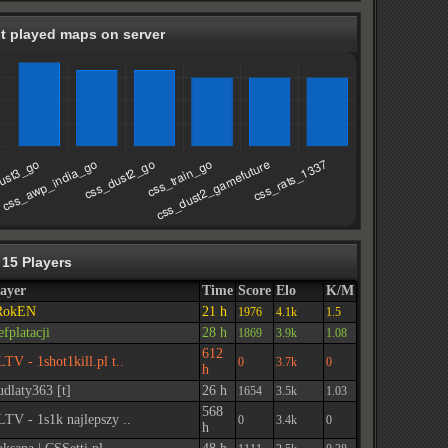
t played maps on server
 15 Players
ayer
Time
Score
Elo
K/M
RokEN
21 h
1976
4.1k
1.5
efplatacji
28 h
1869
3.9k
1.08
612
TV - 1shot1kill.pl t..
0
3.7k
0
h
dlaty363 [t]
26 h
1654
3.5k
1.03
568
TV - 1s1k najlepszy ..
0
3.4k
0
h