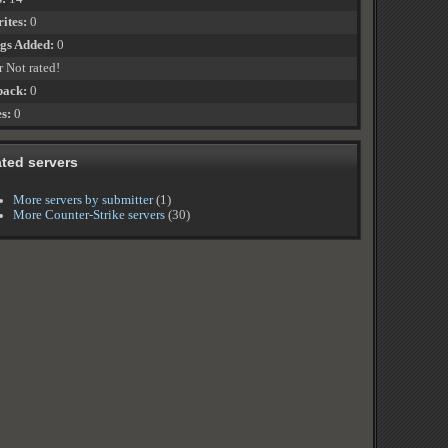
ites:
0
ngs Added:
0
r Not rated!
back:
0
es:
0
ated servers
More servers by submitter
(1)
More Counter-Strike servers
(30)