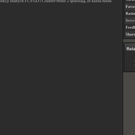
unkcji znanych z CS:GO i Counter-Strike 2 sprawiają, że każda runda
Favor
Rati
Serve
Feed
Shar
Rel