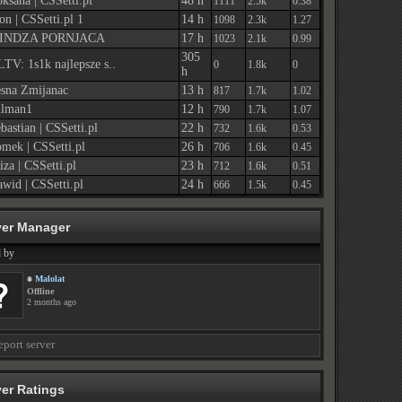
ksana | CSSetti.pl
48 h
1111
2.5k
0.38
n | CSSetti.pl 1
14 h
1098
2.3k
1.27
INDZA PORNJACA
17 h
1023
2.1k
0.99
305
TV: 1s1k najlepsze s..
0
1.8k
0
h
sna Zmijanac
13 h
817
1.7k
1.02
ilman1
12 h
790
1.7k
1.07
bastian | CSSetti.pl
22 h
732
1.6k
0.53
mek | CSSetti.pl
26 h
706
1.6k
0.45
iza | CSSetti.pl
23 h
712
1.6k
0.51
wid | CSSetti.pl
24 h
666
1.5k
0.45
ver Manager
 by
Malolat
Offline
2 months ago
port server
ver Ratings