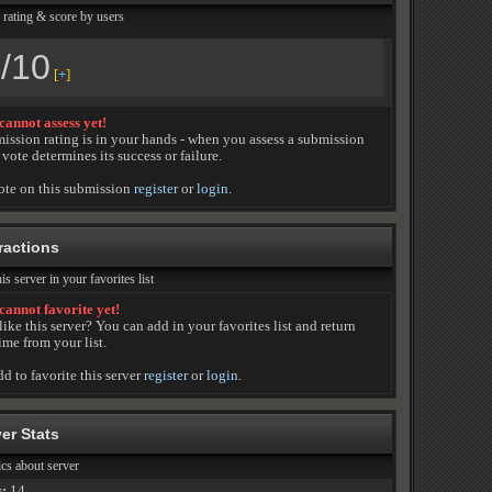
 rating & score by users
?
/10
[
+
]
cannot assess yet!
ission rating is in your hands - when you assess a submission
vote determines its success or failure.
ote on this submission
register
or
login
.
ractions
is server in your favorites list
cannot favorite yet!
like this server? You can add in your favorites list and return
ime from your list.
dd to favorite this server
register
or
login
.
er Stats
tics about server
s:
14