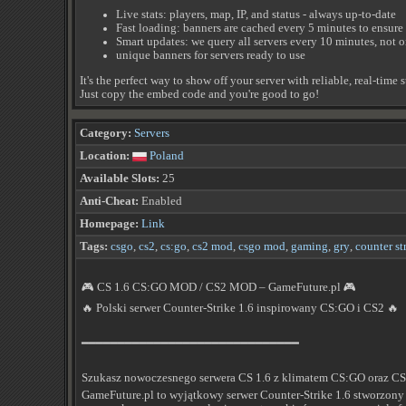
Live stats: players, map, IP, and status - always up-to-date
Fast loading: banners are cached every 5 minutes to ensur
Smart updates: we query all servers every 10 minutes, not 
unique banners for servers ready to use
It's the perfect way to show off your server with reliable, real-time s
Just copy the embed code and you're good to go!
Category:
Servers
Location:
Poland
Available Slots:
25
Anti-Cheat:
Enabled
Homepage:
Link
Tags:
csgo
,
cs2
,
cs:go
,
cs2 mod
,
csgo mod
,
gaming
,
gry
,
counter st
🎮 CS 1.6 CS:GO MOD / CS2 MOD – GameFuture.pl 🎮
🔥 Polski serwer Counter-Strike 1.6 inspirowany CS:GO i CS2 🔥
━━━━━━━━━━━━━━━━━━━━━━━━━━━━━━
Szukasz nowoczesnego serwera CS 1.6 z klimatem CS:GO oraz C
GameFuture.pl to wyjątkowy serwer Counter-Strike 1.6 stworzony 