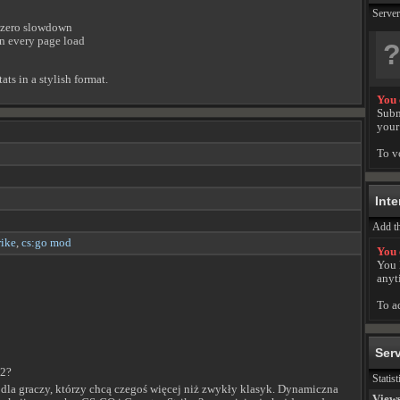
Server
e zero slowdown
on every page load
tats in a stylish format.
You 
Subm
your 
To v
Inte
Add th
rike
,
cs:go mod
You 
You 
anyt
To a
Serv
S2?
Statis
dla graczy, którzy chcą czegoś więcej niż zwykły klasyk. Dynamiczna
View