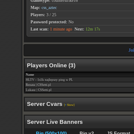
Gametype:
counterstrike16
Map:
css_aztec
Players:
3 / 25
Password protected:
No
Last scan:
1 minute ago
Next:
12m 17s
Jo
Players Online (3)
Name
HLTV - 1s1k najlepszy ping w PL
Renata | CSSetti.pl
Lukasz | CSSetti.pl
Server Cvars
[
+
Show]
Server Live Banners
Big (500x100)
Big v2
JS Format