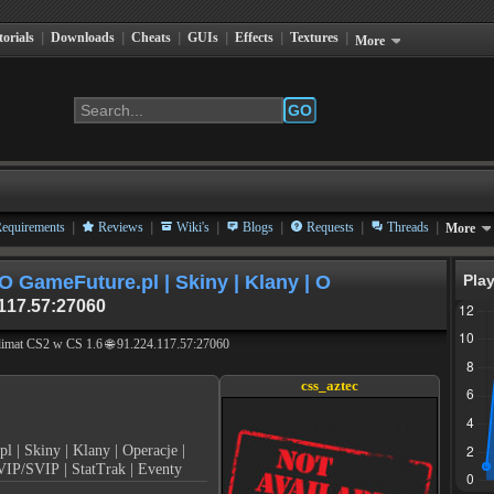
torials
|
Downloads
|
Cheats
|
GUIs
|
Effects
|
Textures
|
More
GO
|
|
|
|
|
|
equirements
Reviews
Wiki's
Blogs
Requests
Threads
More
GameFuture.pl | Skiny | Klany | O
Play
117.57:27060
imat CS2 w CS 1.6 🌐 91.224.117.57:27060
css_aztec
Skiny | Klany | Operacje |
 VIP/SVIP | StatTrak | Eventy