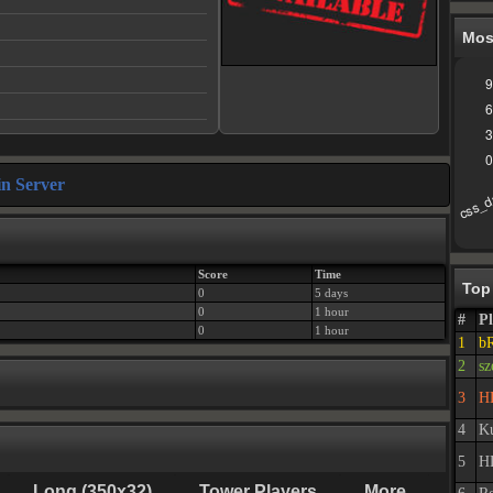
Mos
in Server
Score
Time
Top
0
5 days
0
1 hour
#
Pl
0
1 hour
1
b
2
sz
3
HL
4
Ku
5
HL
Long (350x32)
Tower Players
More