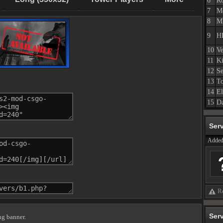
6
Ro
7
Mo
8
M
9
HL
10
Ve
11
K
12
Se
13
To
14
El
15
Da
Ser
Added
Re
Ser
ng banner.